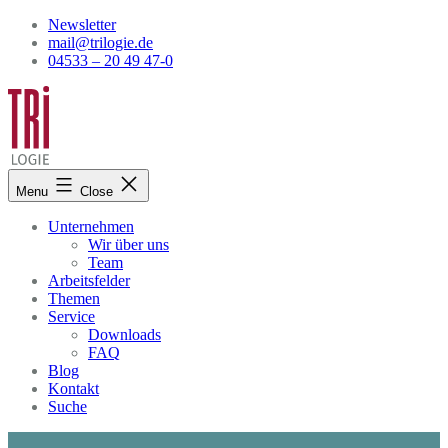
Skip
Newsletter
to
mail@trilogie.de
content
04533 – 20 49 47-0
Menu
Close
Unternehmen
Wir über uns
Team
Arbeitsfelder
Themen
Service
Downloads
FAQ
Blog
Kontakt
Suche