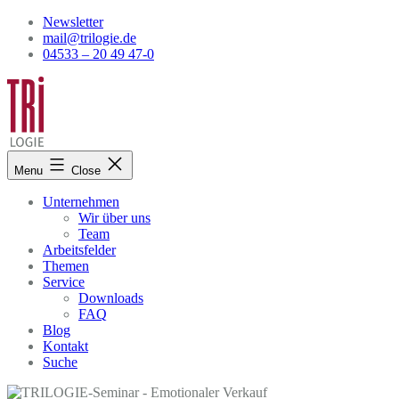
Skip
Newsletter
to
mail@trilogie.de
content
04533 – 20 49 47-0
Menu
Close
Unternehmen
Wir über uns
Team
Arbeitsfelder
Themen
Service
Downloads
FAQ
Blog
Kontakt
Suche