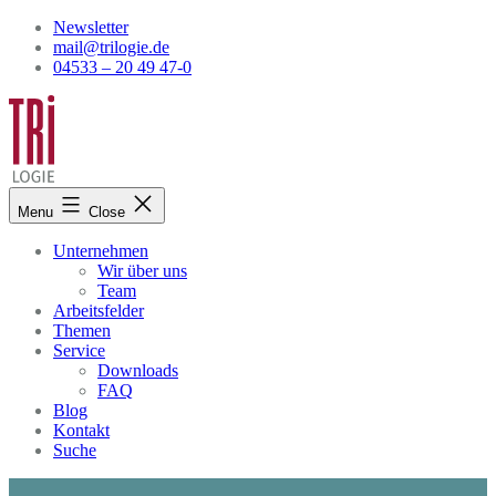
Skip
Newsletter
to
mail@trilogie.de
content
04533 – 20 49 47-0
Menu
Close
Unternehmen
Wir über uns
Team
Arbeitsfelder
Themen
Service
Downloads
FAQ
Blog
Kontakt
Suche