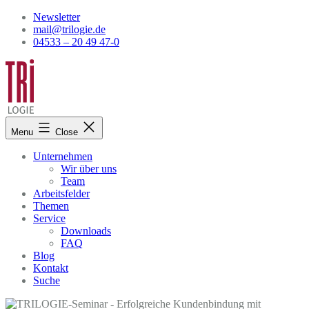
Skip
Newsletter
to
mail@trilogie.de
content
04533 – 20 49 47-0
Menu
Close
Unternehmen
Wir über uns
Team
Arbeitsfelder
Themen
Service
Downloads
FAQ
Blog
Kontakt
Suche