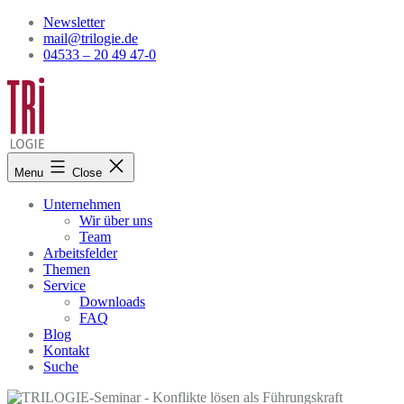
Skip
Newsletter
to
mail@trilogie.de
content
04533 – 20 49 47-0
Menu
Close
Unternehmen
Wir über uns
Team
Arbeitsfelder
Themen
Service
Downloads
FAQ
Blog
Kontakt
Suche