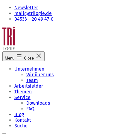
Skip
Newsletter
to
mail@trilogie.de
content
04533 – 20 49 47-0
Menu
Close
Unternehmen
Wir über uns
Team
Arbeitsfelder
Themen
Service
Downloads
FAQ
Blog
Kontakt
Suche