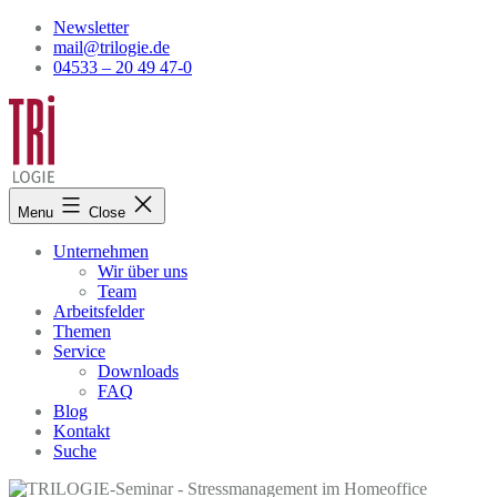
Skip
Newsletter
to
mail@trilogie.de
content
04533 – 20 49 47-0
Menu
Close
Unternehmen
Wir über uns
Team
Arbeitsfelder
Themen
Service
Downloads
FAQ
Blog
Kontakt
Suche