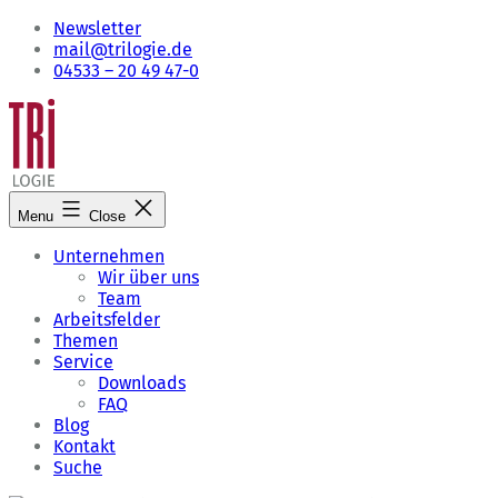
Skip
Newsletter
to
mail@trilogie.de
content
04533 – 20 49 47-0
Menu
Close
Unternehmen
Wir über uns
Team
Arbeitsfelder
Themen
Service
Downloads
FAQ
Blog
Kontakt
Suche