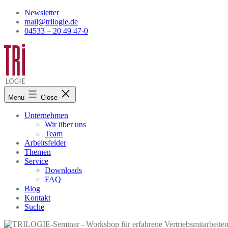
Skip
Newsletter
to
mail@trilogie.de
content
04533 – 20 49 47-0
Menu
Close
Unternehmen
Wir über uns
Team
Arbeitsfelder
Themen
Service
Downloads
FAQ
Blog
Kontakt
Suche