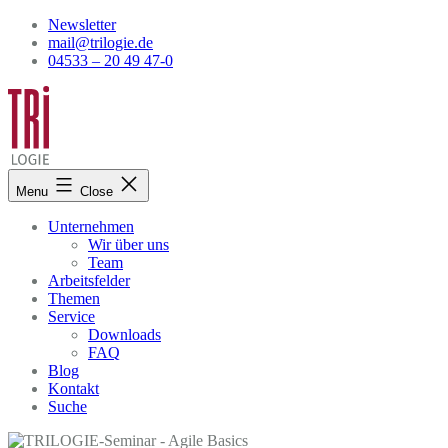
Skip
Newsletter
to
mail@trilogie.de
content
04533 – 20 49 47-0
Menu
Close
Unternehmen
Wir über uns
Team
Arbeitsfelder
Themen
Service
Downloads
FAQ
Blog
Kontakt
Suche