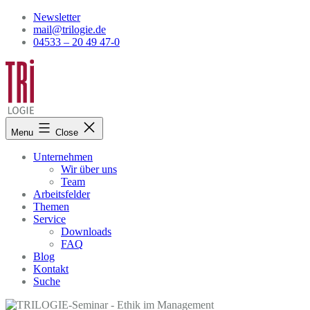
Skip
Newsletter
to
mail@trilogie.de
content
04533 – 20 49 47-0
Menu
Close
Unternehmen
Wir über uns
Team
Arbeitsfelder
Themen
Service
Downloads
FAQ
Blog
Kontakt
Suche