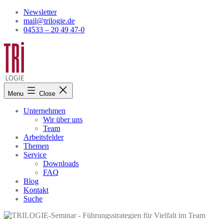
Skip
Newsletter
to
mail@trilogie.de
content
04533 – 20 49 47-0
Menu
Close
Unternehmen
Wir über uns
Team
Arbeitsfelder
Themen
Service
Downloads
FAQ
Blog
Kontakt
Suche