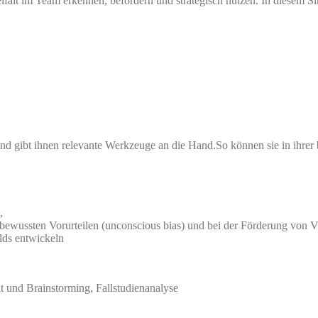
alt im Team erkennen, befördern und strategisch nutzen. In diesem Si
nd gibt ihnen relevante Werkzeuge an die Hand.So können sie in ihrer
,
bewussten Vorurteilen (unconscious bias) und bei der Förderung von Vi
lds entwickeln
t und Brainstorming, Fallstudienanalyse