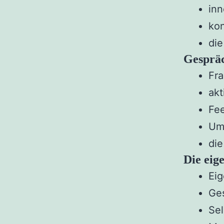
inn
kon
die
Gespräc
Fr
akt
Fe
Umg
die
Die eig
Eig
Ges
Se