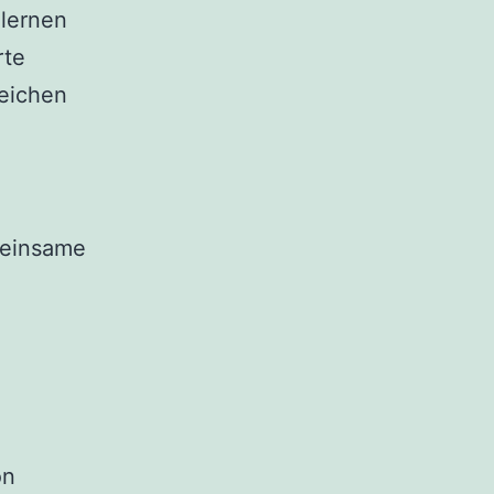
 lernen
rte
reichen
meinsame
on