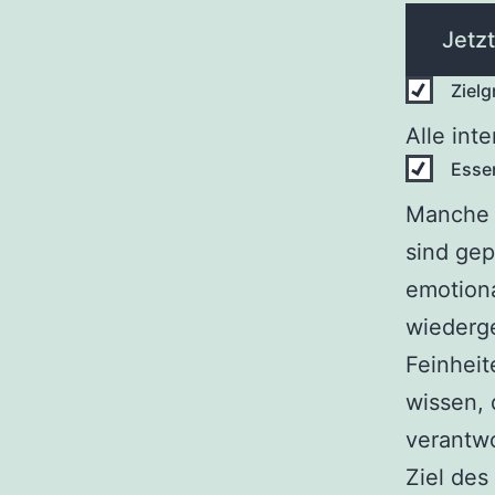
Jetz
Ziel
Alle int
Esse
Manche G
sind gep
emotiona
wiederge
Feinhei
wissen, 
verantwo
Ziel des