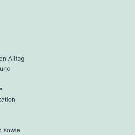
en Alltag
 und
e
kation
n sowie