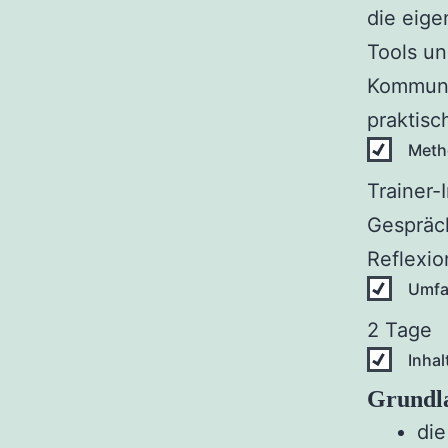
die eige
Tools un
Kommunik
praktis
Meth
Trainer-
Gespräc
Reflexio
Umf
2 Tage
Inhal
Grundla
die